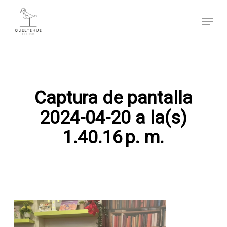
Skip
Menu
to
main
content
Captura de pantalla
2024-04-20 a la(s)
1.40.16 p. m.