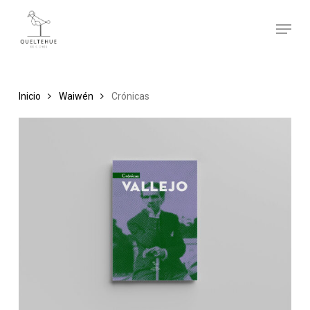
Skip
Menu
to
main
content
Inicio
Waiwén
Crónicas