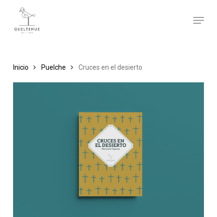
Skip
Menu
to
main
content
Inicio
Puelche
Cruces en el desierto