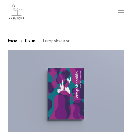
Skip
Menu
to
main
content
Inicio
Pikún
Lampobsesión