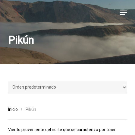
Skip
Menu
to
main
content
Pikún
Inicio
Pikún
Viento proveniente del norte que se caracteriza por traer