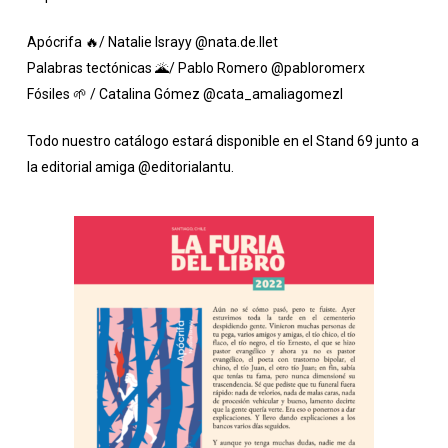
Apócrifa 🔥/ Natalie Israyy
@nata.de.llet
Palabras tectónicas 🌋/ Pablo Romero
@pabloromerx
Fósiles 🌱 / Catalina Gómez
@cata_amaliagomezl
Todo nuestro catálogo estará disponible en el Stand 69 junto a
la editorial amiga
@editorialantu
.