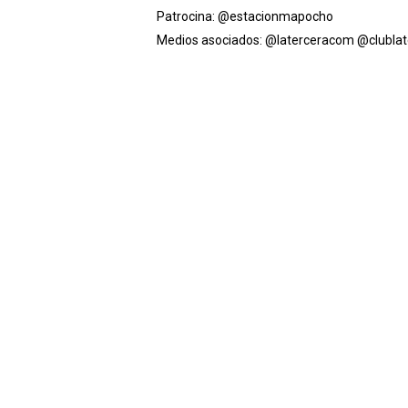
Patrocina:
@estacionmapocho
Medios asociados:
@laterceracom
@clublat