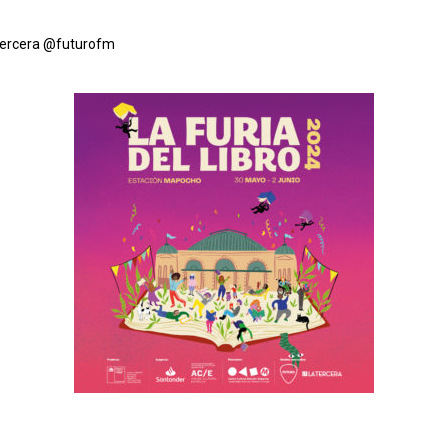
ercera
@futurofm