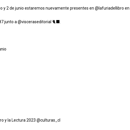
ayo y 2 de junio estaremos nuevamente presentes en
@lafuriadellibro
en 
 87 junto a
@visceraseditorial
🐈‍⬛.
unio
ro y la Lectura 2023
@culturas_cl