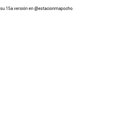
su 15a versión en
@estacionmapocho
.