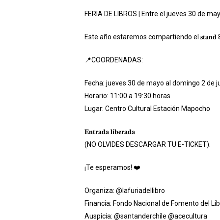
FERIA DE LIBROS | Entre el jueves 30 de m
Este año estaremos compartiendo el 𝐬𝐭𝐚𝐧𝐝
📍COORDENADAS:
Fecha: jueves 30 de mayo al domingo 2 de j
Horario: 11:00 a 19:30 horas
Lugar: Centro Cultural Estación Mapocho
𝐄𝐧𝐭𝐫𝐚𝐝𝐚 𝐥𝐢𝐛𝐞𝐫𝐚𝐝𝐚
(NO OLVIDES DESCARGAR TU E-TICKET).
¡Te esperamos! ❤️
Organiza:
@lafuriadellibro
Financia: Fondo Nacional de Fomento del Lib
Auspicia:
@santanderchile
@acecultura