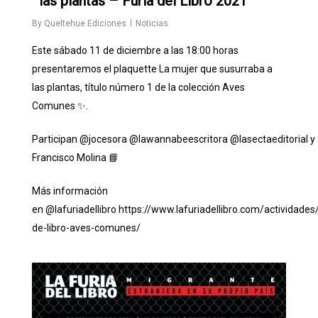
las plantas – Furia del Libro 2021
By
Queltehue Ediciones
Noticias
Este sábado 11 de diciembre a las 18:00 horas
presentaremos el plaquette La mujer que susurraba a
las plantas, título número 1 de la colección Aves
Comunes ✨.
Participan
@jocesora
@lawannabeescritora
@lasectaeditorial
y
Francisco Molina 📘
Más información
en
@lafuriadellibro
https://www.lafuriadellibro.com/actividades
de-libro-aves-comunes/