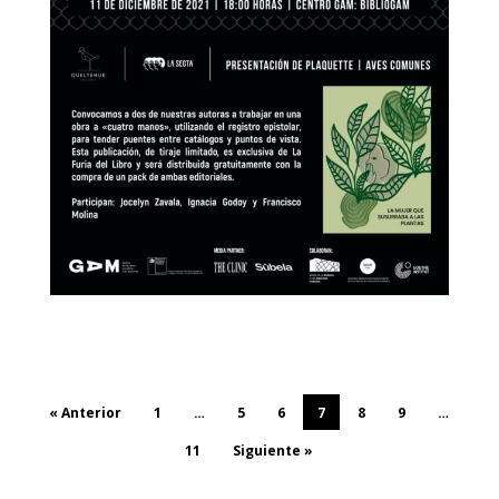
« Anterior
1
…
5
6
7
8
9
…
11
Siguiente »