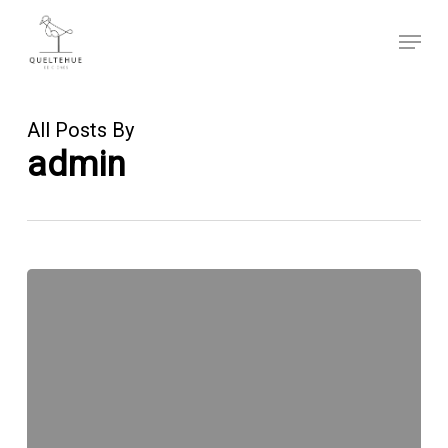
Skip
Menu
to
main
content
All Posts By
admin