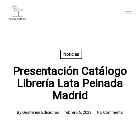
Skip
Menu
to
main
content
Noticias
Presentación Catálogo
Librería Lata Peinada
Madrid
By
Queltehue Ediciones
febrero 5, 2023
No Comments