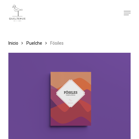
Skip
Menu
to
main
content
Inicio
Puelche
Fósiles