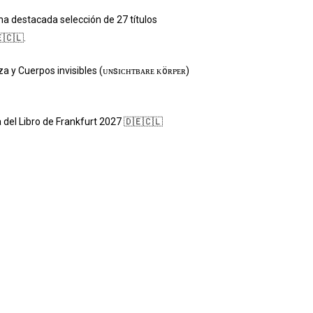
a destacada selección de 27 títulos
🇨🇱.
za y Cuerpos invisibles (ᴜɴsɪᴄʜᴛʙᴀʀᴇ ᴋöʀᴘᴇʀ)
a del Libro de Frankfurt 2027 🇩🇪🇨🇱