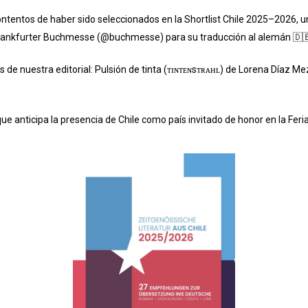
ntos de haber sido seleccionados en la Shortlist Chile 2025–2026, un
Frankfurter Buchmesse
(
@buchmesse
)
para su traducción al alemán 🇩
s de nuestra editorial: Pulsión de tinta (ᴛɪɴᴛᴇɴsᴛʀᴀʜʟ) de Lorena Díaz Me
e anticipa la presencia de Chile como país invitado de honor en la Feri