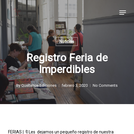
Skip
Menu
to
main
content
Noticias
Registro Feria de
Imperdibles
By
Queltehue Ediciones
febrero 3, 2020
No Comments
FERIAS | 🔖Les dejamos un pequeño registro de nuestra